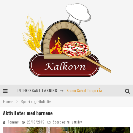
INTERESSANT LÆSNING
Kranio Sakral Terapi i Århus: En Effektiv Behandling for Krop og Sind
Home
Sport og friluftsliv
Keramikkopper til ethvert hjem
Aktiviteter med børnene
Effektiv opvarmning til poolen
Tommy
25/10/2015
Sport og friluftsliv
Fordele ved kemisk peeling til hudforbedring