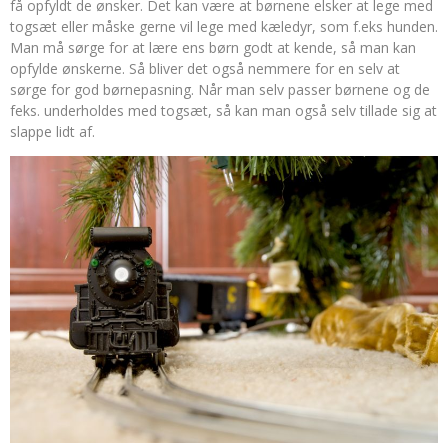
få opfyldt de ønsker. Det kan være at børnene elsker at lege med
togsæt eller måske gerne vil lege med kæledyr, som f.eks hunden.
Man må sørge for at lære ens børn godt at kende, så man kan
opfylde ønskerne. Så bliver det også nemmere for en selv at
sørge for god børnepasning. Når man selv passer børnene og de
feks. underholdes med togsæt, så kan man også selv tillade sig at
slappe lidt af.