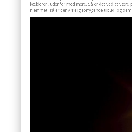
kælderen, udenfor med mere. Så er det ved at være p
hjemmet, så er der virkelig forrygende tilbud, og de