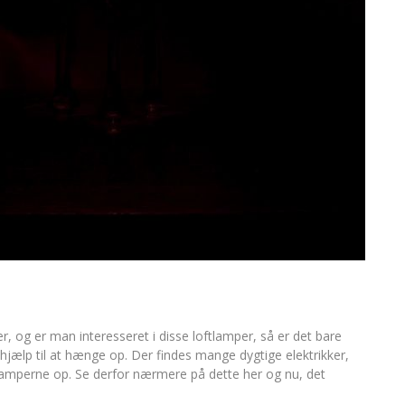
, og er man interesseret i disse loftlamper, så er det bare
g hjælp til at hænge op. Der findes mange dygtige elektrikker,
e lamperne op. Se derfor nærmere på dette her og nu, det