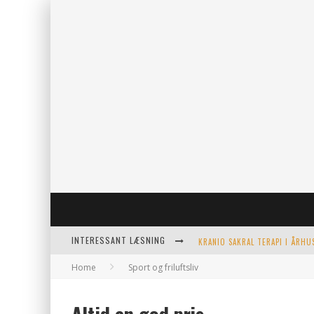
INTERESSANT LÆSNING
Home
Sport og friluftsliv
KERAMIKKOPPER TIL ETHVERT 
EFFEKTIV OPVARMNING TIL PO