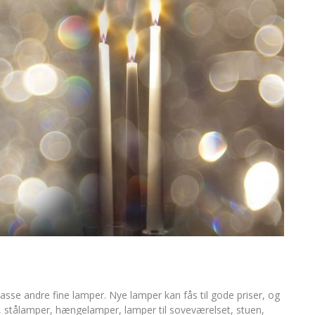
se andre fine lamper. Nye lamper kan fås til gode priser, og
, stålamper, hængelamper, lamper til soveværelset, stuen,