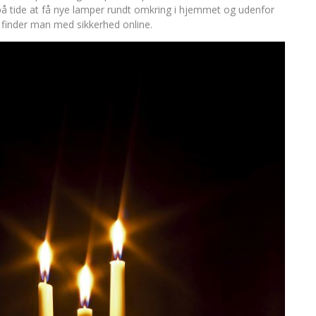
å tide at få nye lamper rundt omkring i hjemmet og udenfor
m finder man med sikkerhed online.