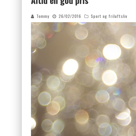
Altid en god pris
FORDELE VED KEMISK PEELING
Tommy
26/02/2016
Sport og friluftsliv