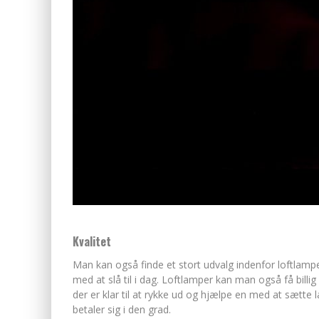
Kvalitet
Man kan også finde et stort udvalg indenfor loftlamper
med at slå til i dag. Loftlamper kan man også få billi
der er klar til at rykke ud og hjælpe en med at sætt
betaler sig i den grad.