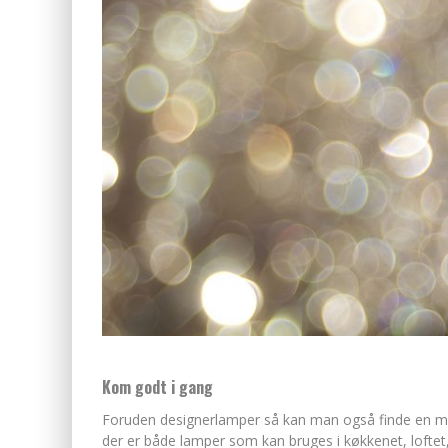
Kom godt i gang
Foruden designerlamper så kan man også finde en mas
der er både lamper som kan bruges i køkkenet, loftet