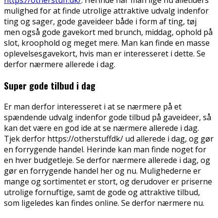
https://otherstuff.dk/
. Herinde har man lige nu alletiders
mulighed for at finde utrolige attraktive udvalg indenfor
ting og sager, gode gaveideer både i form af ting, tøj
men også gode gavekort med brunch, middag, ophold på
slot, kroophold og meget mere. Man kan finde en masse
oplevelsesgavekort, hvis man er interesseret i dette. Se
derfor nærmere allerede i dag.
Super gode tilbud i dag
Er man derfor interesseret i at se nærmere på et
spændende udvalg indenfor gode tilbud på gaveideer, så
kan det være en god ide at se nærmere allerede i dag.
Tjek derfor https://otherstuffdk/ ud allerede i dag, og gør
en forrygende handel. Herinde kan man finde noget for
en hver budgetleje. Se derfor nærmere allerede i dag, og
gør en forrygende handel her og nu. Mulighederne er
mange og sortimentet er stort, og derudover er priserne
utrolige fornuftige, samt de gode og attraktive tilbud,
som ligeledes kan findes online. Se derfor nærmere nu.