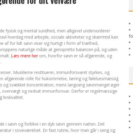
gørende for dit velvære
 TIL HUDFORBEDRING
åde fysisk og mental sundhed, men alligevel undervurderer
fo
travl hverdag med arbejde, sociale aktiviteter og skærmtid kan
af for lidt søvn viser sig hurtigt i form af træthed,
r kroppens naturlige måde at genoprette balancen på, og uden
imalt.
Læs mere her
om, hvorfor søvn er så afgørende, og
.
esser. Musklerne restituerer, immunforsvaret styrkes, og
 en afgørende rolle for hukommelse, læring og følelsesmæssig
 stress og svækket koncentration, mens langvarig søvnmangel øger
yk, overvægt og nedsat immunforsvar. Derfor er regelmæssige
 livskvalitet.
lde i søvn og forblive i en dyb søvn gennem natten. Det
atur i soveværelset. En fast rutine, hvor man går i seng og