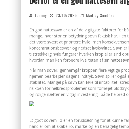
Derfor er en god nattesøvn af
FORDELE VED KEMISK PEELING
Tommy
23/10/2025
Mad og Sundhed
En god nattesøvn er en af de vigtigste faktorer for b
mange, hvor stor en betydning søvn faktisk har. I en 
det være svært at prioritere hvile, men konsekvenserne 
koncentrationsbesvær og nedsat livskvalitet. Søvn e
tilstrækkelig hvile fungerer hverken krop eller sind opt
hvordan man kan forbedre kvaliteten af sin nattesøvn
Når man sover, gennemgår kroppen flere vigtige proc
hjernen bearbejder dagens indtryk. Søvn spiller også
stabilitet. Mangel på søvn kan føre til irritabilitet,
risikoen for helbredsproblemer som forhøjet blodtr
og rolige nætter en vigtig investering i både helbred og
Et godt sovemiljø er en forudsætning for at kunne fa
handler om at skabe ro, mørke og en behagelig temper