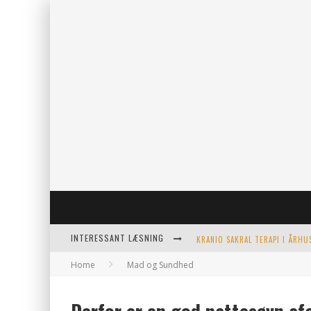
INTERESSANT LÆSNING
Home
Mad og Sundhed
KERAMIKKOPPER TIL ETHVERT 
EFFEKTIV OPVARMNING TIL PO