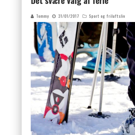
Det svære valg af ferie
FORDELE VED KEMISK PEELING
Tommy
31/01/2017
Sport og friluftsliv