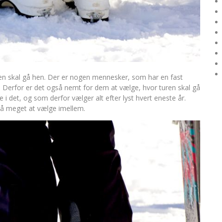
en skal gå hen. Der er nogen mennesker, som har en fast
n. Derfor er det også nemt for dem at vælge, hvor turen skal gå
i det, og som derfor vælger alt efter lyst hvert eneste år.
så meget at vælge imellem.