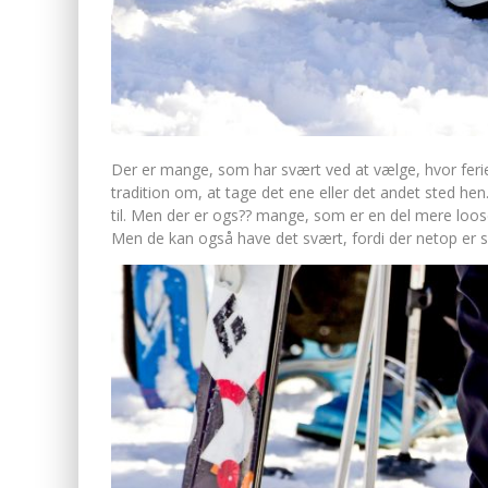
Der er mange, som har svært ved at vælge, hvor feri
tradition om, at tage det ene eller det andet sted he
til. Men der er ogs?
? mange, som er en del mere loose 
Men de kan også have det svært, fordi der netop er 