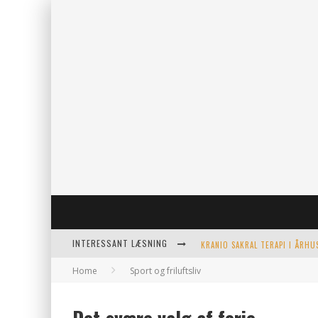
INTERESSANT LÆSNING
Home
Sport og friluftsliv
KERAMIKKOPPER TIL ETHVERT 
EFFEKTIV OPVARMNING TIL PO