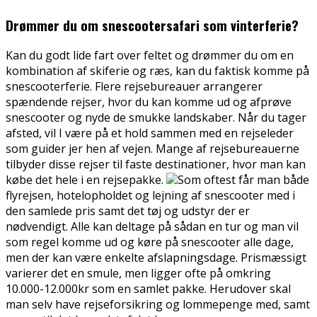
Drømmer du om snescootersafari som vinterferie?
Kan du godt lide fart over feltet og drømmer du om en
kombination af skiferie og ræs, kan du faktisk komme på
snescooterferie. Flere rejsebureauer arrangerer
spændende rejser, hvor du kan
komme ud og afprøve
snescooter og nyde de smukke landskaber. Når du tager
afsted, vil I være på et hold sammen med en rejseleder
som guider jer hen af vejen. Mange af rejsebureauerne
tilbyder disse rejser til faste destinationer, hvor man kan
købe det hele i en rejsepakke.
Som oftest får man både
flyrejsen, hotelopholdet og lejning af snescooter med i
den samlede pris samt det tøj og udstyr der er
nødvendigt. Alle kan deltage på sådan en tur og man vil
som regel komme ud og køre på snescooter alle dage,
men der kan være enkelte afslapningsdage. Prismæssigt
varierer det en smule, men ligger ofte på omkring
10.000-12.000kr som en samlet pakke. Herudover skal
man selv have rejseforsikring og lommepenge med, samt