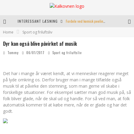
INTERESSANT LÆSNING
Fordele ved kemisk peeling til hudforbedring
Home
Sport og friluftsliv
Kranio Sakral Terapi i Århus: En Effektiv Behandling for Krop og Sind
Dyr kan også blive påvirket af musik
Keramikkopper til ethvert hjem
Tommy
06/01/2017
Sport og friluftsliv
Effektiv opvarmning til poolen
Det har i mange år været kendt, at vi mennesker reagerer meget
på lyde omkring os. Derfor bruger man i mange tilfælde også
musik til at påvirke den stemning, som man gerne vil skabe i
forskellige situationer. For eksempel sætter man god musik
på, så
folk bliver glade, når de skal ud og handle. For så ved man, at folk
automatisk kommer til at købe mere, når de er glade og har det
godt.