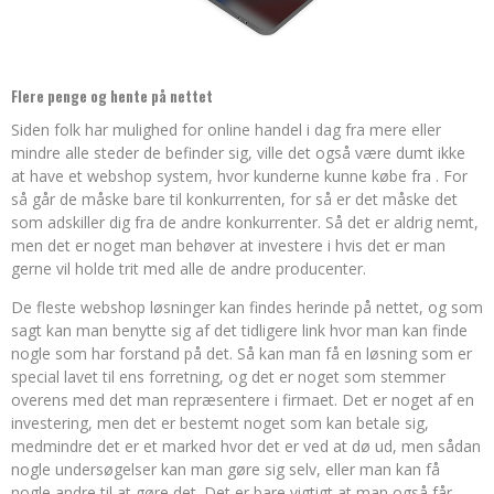
Flere penge og hente på nettet
Siden folk har mulighed for online handel i dag fra mere eller
mindre alle steder de befinder sig, ville det også være dumt ikke
at have et webshop system, hvor kunderne kunne købe fra . For
så går de måske bare til konkurrenten, for så er det måske det
som adskiller dig fra de andre konkurrenter. Så det er aldrig nemt,
men det er noget man behøver at investere i hvis det er man
gerne vil holde trit med alle de andre producenter.
De fleste webshop løsninger kan findes herinde på nettet, og som
sagt kan man benytte sig af det tidligere link hvor man kan finde
nogle som har forstand på det. Så kan man få en løsning som er
special lavet til ens forretning, og det er noget som stemmer
overens med det man repræsentere i firmaet. Det er noget af en
investering, men det er bestemt noget som kan betale sig,
medmindre det er et marked hvor det er ved at dø ud, men sådan
nogle undersøgelser kan man gøre sig selv, eller man kan få
nogle andre til at gøre det. Det er bare vigtigt at man også får