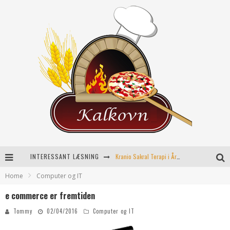
INTERESSANT LÆSNING
Kranio Sakral Terapi i Århus: En Effektiv Behandling for Krop og Sind
Home
Computer og IT
Keramikkopper til ethvert hjem
e commerce er fremtiden
Effektiv opvarmning til poolen
Tommy
02/04/2016
Computer og IT
Fordele ved kemisk peeling til hudforbedring