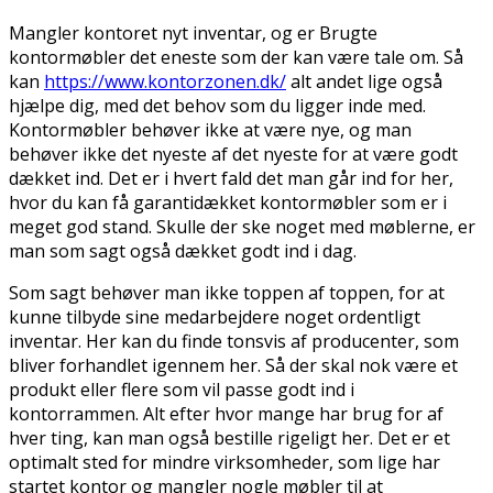
Mangler kontoret nyt inventar, og er Brugte
kontormøbler det eneste som der kan være tale om. Så
kan
https://www.kontorzonen.dk/
alt andet lige også
hjælpe dig, med det behov som du ligger inde med.
Kontormøbler behøver ikke at være nye, og man
behøver ikke det nyeste af det nyeste for at være godt
dækket ind. Det er i hvert fald det man går ind for her,
hvor du kan få garantidækket kontormøbler som er i
meget god stand. Skulle der ske noget med møblerne, er
man som sagt også dækket godt ind i dag.
Som sagt behøver man ikke toppen af toppen, for at
kunne tilbyde sine medarbejdere noget ordentligt
inventar. Her kan du finde tonsvis af producenter, som
bliver forhandlet igennem her. Så der skal nok være et
produkt eller flere som vil passe godt ind i
kontorrammen. Alt efter hvor mange har brug for af
hver ting, kan man også bestille rigeligt her. Det er et
optimalt sted for mindre virksomheder, som lige har
startet kontor og mangler nogle møbler til at