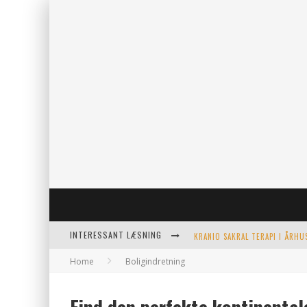
INTERESSANT LÆSNING
Home
Boligindretning
KERAMIKKOPPER TIL ETHVERT 
EFFEKTIV OPVARMNING TIL PO