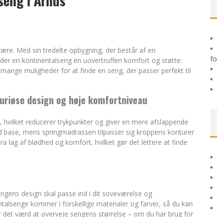
seng i Århus
 TIL HUDFORBEDRING
lvære. Med sin tredelte opbygning, der består af en
fo
er en kontinentalseng en uovertruffen komfort og støtte.
 mange muligheder for at finde en seng, der passer perfekt til
suriøse design og høje komfortniveau
t, hvilket reducerer trykpunkter og giver en mere afslappende
 base, mens springmadrassen tilpasser sig kroppens konturer
ra lag af blødhed og komfort, hvilket gør det lettere at finde
engens design skal passe ind i dit soveværelse og
alsenge kommer i forskellige materialer og farver, så du kan
er det værd at overveje sengens størrelse – om du har brug for