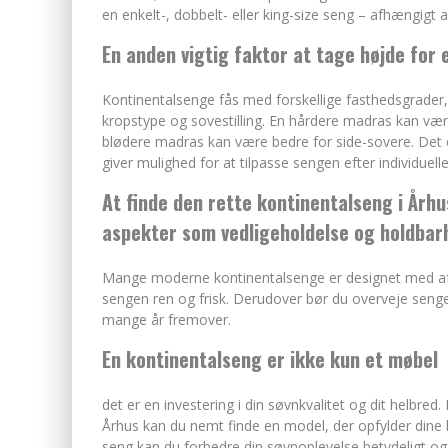
en enkelt-, dobbelt- eller king-size seng – afhængigt
En anden vigtig faktor at tage højde for
Kontinentalsenge fås med forskellige fasthedsgrader, 
kropstype og sovestilling. En hårdere madras kan vær
blødere madras kan være bedre for side-sovere. Det e
giver mulighed for at tilpasse sengen efter individuell
At finde den rette kontinentalseng i Århu
aspekter som vedligeholdelse og holdbar
Mange moderne kontinentalsenge er designet med aft
sengen ren og frisk. Derudover bør du overveje sengens
mange år fremover.
En kontinentalseng er ikke kun et møbel
det er en investering i din søvnkvalitet og dit helbre
Århus kan du nemt finde en model, der opfylder dine kra
seng kan du forbedre din søvnoplevelse betydeligt og 