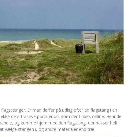
r flagstænger. Er man derfor på udkig efter en flagstang i en
ekke de attraktive portaler ud, som der findes online. Herinde
d handle, og komme hjem med den flagstang, der passer helt
r at vælge stangen i, og andre materialer end træ.