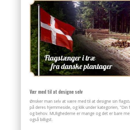
Vær med til at designe selv
Ønsker man selv at være med til at designe sin flagst
på deres hjemmeside, og klik under kategorien, “Din f
og behov. MUlighederne er mange og det er bare med 
også billigst.