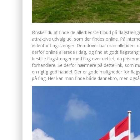
Ønsker du at finde de allerbedste tilbud på flagstæng
attraktive udvalg ud, som der findes online. På intern
indenfor flagstænger. Derudover har man alletiders mu
derfor online allerede i dag, og find et godt flagstang
bestille flagstænger med flag over nettet, da prisern
forhandlere. Se derfor nærmere på dette link, som ma
en rigtig god handel. Der er gode muligheder for flags
på flag. Her kan man finde både dannebro, men også 