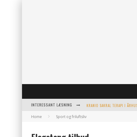
INTERESSANT LÆSNING
Home
Sport og friluftsliv
KERAMIKKOPPER TIL ETHVERT 
EFFEKTIV OPVARMNING TIL PO