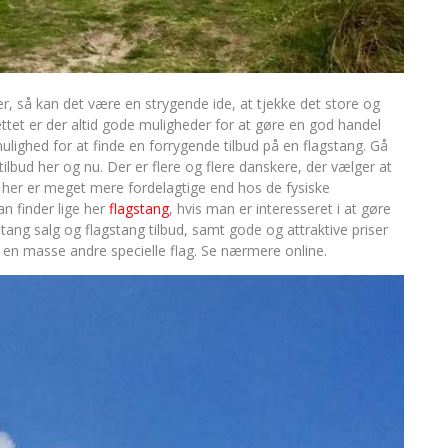
er, så kan det være en strygende ide, at tjekke det store og
ettet er der altid gode muligheder for at gøre en god handel
lighed for at finde en forrygende tilbud på en flagstang. Gå
 tilbud her og nu. Der er flere og flere danskere, der vælger at
e her er meget mere fordelagtige end hos de fysiske
n finder lige her
flagstang
, hvis man er interesseret i at gøre
tang salg og flagstang tilbud, samt gode og attraktive priser
en masse andre specielle flag. Se nærmere online.