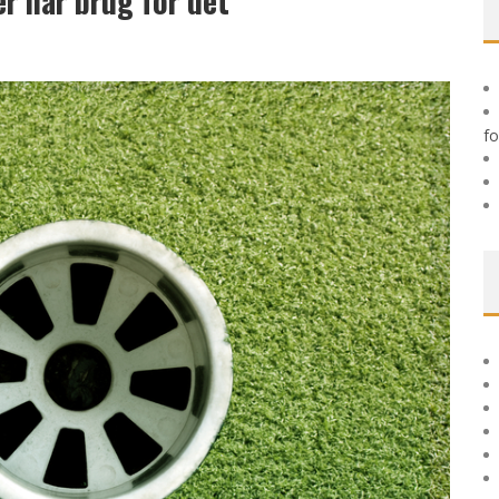
er har brug for det
 TIL HUDFORBEDRING
fo