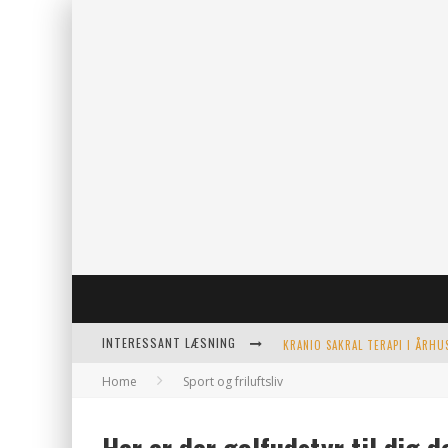
INTERESSANT LÆSNING
Home
Sport og friluftsliv
KERAMIKKOPPER TIL ETHVERT 
EFFEKTIV OPVARMNING TIL PO