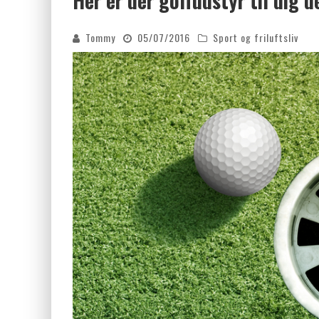
Her er der golfudstyr til dig d
FORDELE VED KEMISK PEELING
Tommy
05/07/2016
Sport og friluftsliv