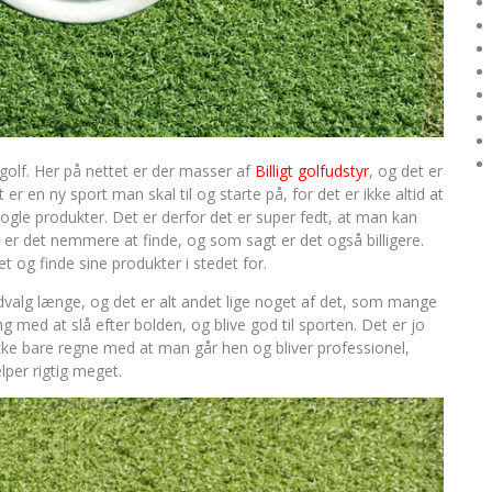
 golf. Her på nettet er der masser af
Billigt golfudstyr
, og det er
 er en ny sport man skal til og starte på, for det er ikke altid at
ogle produkter. Det er derfor det er super fedt, at man kan
r er det nemmere at finde, og som sagt er det også billigere.
t og finde sine produkter i stedet for.
dvalg længe, og det er alt andet lige noget af det, som mange
med at slå efter bolden, og blive god til sporten. Det er jo
e bare regne med at man går hen og bliver professionel,
per rigtig meget.