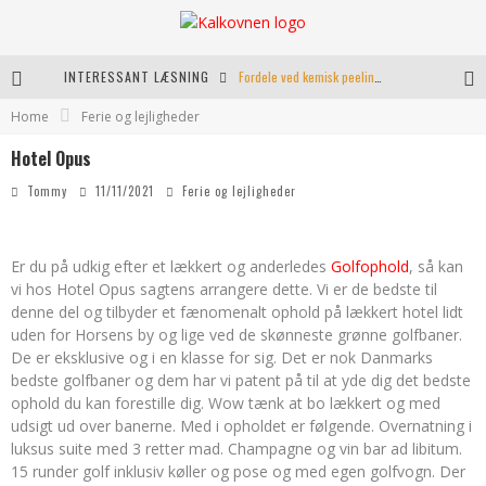
INTERESSANT LÆSNING
Fordele ved kemisk peeling til hudforbedring
Home
Ferie og lejligheder
Kranio Sakral Terapi i Århus: En Effektiv Behandling for Krop og Sind
Hotel Opus
Keramikkopper til ethvert hjem
Tommy
11/11/2021
Ferie og lejligheder
Effektiv opvarmning til poolen
Er du på udkig efter et lækkert og anderledes
Golfophold
, så kan
vi hos Hotel Opus sagtens arrangere dette. Vi er de bedste til
denne del og tilbyder et fænomenalt ophold på lækkert hotel lidt
uden for Horsens by og lige ved de skønneste grønne golfbaner.
De er eksklusive og i en klasse for sig. Det er nok Danmarks
bedste golfbaner og dem har vi patent på til at yde dig det bedste
ophold du kan forestille dig. Wow tænk at bo lækkert og med
udsigt ud over banerne. Med i opholdet er følgende. Overnatning i
luksus suite med 3 retter mad. Champagne og vin bar ad libitum.
15 runder golf inklusiv køller og pose og med egen golfvogn. Der