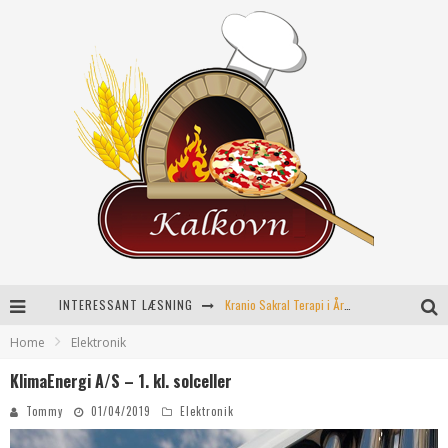
INTERESSANT LÆSNING
Kranio Sakral Terapi i Århus: En Effektiv Behandling for Krop og Sind
Home
Elektronik
Keramikkopper til ethvert hjem
KlimaEnergi A/S – 1. kl. solceller
Effektiv opvarmning til poolen
Tommy
01/04/2019
Elektronik
Fordele ved kemisk peeling til hudforbedring