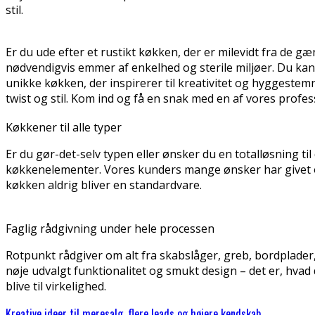
stil.
Er du ude efter et rustikt køkken, der er milevidt fra de g
nødvendigvis emmer af enkelhed og sterile miljøer. Du ka
unikke køkken, der inspirerer til kreativitet og hyggestem
twist og stil. Kom ind og få en snak med en af vores profe
Køkkener til alle typer
Er du gør-det-selv typen eller ønsker du en totalløsning til
køkkenelementer. Vores kunders mange ønsker har givet os 
køkken aldrig bliver en standardvare.
Faglig rådgivning under hele processen
Rotpunkt rådgiver om alt fra skabslåger, greb, bordplader, v
nøje udvalgt funktionalitet og smukt design – det er, hvad
blive til virkelighed.
Kreative ideer til meresalg, flere leads og højere kendskab.