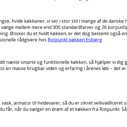
ængse, hvide køkkener, vi ser i stor stil i mange af de dansk
n vælge mellem mere end 300 standardfarver og 26 korpusfa
ning. Ønsker du et hvidt køkken, er det dog bestemt også en
ssionelle rådgivere hos
Rotpunkt køkken Esbjerg
 dit næste smarte og funktionelle køkken, så hjælper vi dig g
en masse brugbar viden og erfaring i årenes løb – det er d
ask, armatur til hvidevarer, så du er sikret velkvalificeret 
 du får, når du vælger en drøm af et køkken fra Rotpunkt. Så