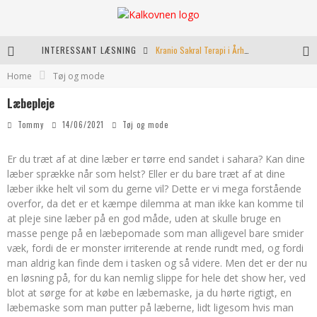
INTERESSANT LÆSNING
Kranio Sakral Terapi i Århus: En Effektiv Behandling for Krop og Sind
Home
Tøj og mode
Keramikkopper til ethvert hjem
Læbepleje
Effektiv opvarmning til poolen
Tommy
14/06/2021
Tøj og mode
Fordele ved kemisk peeling til hudforbedring
Er du træt af at dine læber er tørre end sandet i sahara? Kan dine
læber sprække når som helst? Eller er du bare træt af at dine
læber ikke helt vil som du gerne vil? Dette er vi mega forstående
overfor, da det er et kæmpe dilemma at man ikke kan komme til
at pleje sine læber på en god måde, uden at skulle bruge en
masse penge på en læbepomade som man alligevel bare smider
væk, fordi de er monster irriterende at rende rundt med, og fordi
man aldrig kan finde dem i tasken og så videre. Men det er der nu
en løsning på, for du kan nemlig slippe for hele det show her, ved
blot at sørge for at købe en læbemaske, ja du hørte rigtigt, en
læbemaske som man putter på læberne, lidt ligesom hvis man