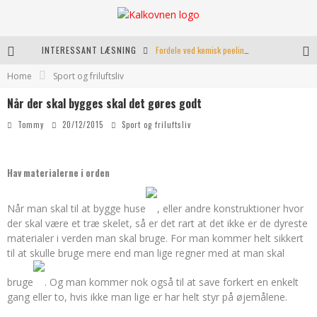
INTERESSANT LÆSNING
Fordele ved kemisk peeling til hudforbedring
Home
Sport og friluftsliv
Kranio Sakral Terapi i Århus: En Effektiv Behandling for Krop og Sind
Når der skal bygges skal det gøres godt
Keramikkopper til ethvert hjem
Tommy
20/12/2015
Sport og friluftsliv
Effektiv opvarmning til poolen
Hav materialerne i orden
Når man skal til at bygge huse
, eller andre konstruktioner hvor
der skal være et træ skelet, så er det rart at det ikke er de dyreste
materialer i verden man skal bruge. For man kommer helt sikkert
til at
skulle bruge mere end man lige regner med at man skal
bruge
. Og man kommer nok også til at save forkert en enkelt
gang eller to, hvis ikke man lige er har helt styr på øjemålene.