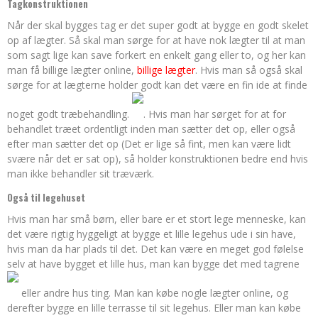
Tagkonstruktionen
Når der skal bygges tag er det super godt at bygge en godt skelet
op af lægter. Så skal man sørge for at have nok lægter til at man
som sagt lige kan save forkert en enkelt gang eller to, og her kan
man få billige lægter online,
billige lægter
. Hvis man så også skal
sørge for at lægterne holder godt kan det være en fin ide at finde
noget godt træbehandling.
. Hvis man har sørget for at for
behandlet træet ordentligt inden man sætter det op, eller også
efter man sætter det op (Det er lige så fint, men kan være lidt
svære når det er sat op), så holder konstruktionen bedre end hvis
man ikke behandler sit træværk.
Også til legehuset
Hvis man har små børn, eller bare er et stort lege menneske, kan
det være rigtig hyggeligt at bygge et lille legehus ude i sin have,
hvis man da har plads til det. Det kan være en meget god følelse
selv at have bygget et lille hus, man kan bygge det med tagrene
eller andre hus ting. Man kan købe nogle lægter online, og
derefter bygge en lille terrasse til sit legehus. Eller man kan købe