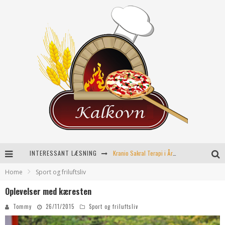
INTERESSANT LÆSNING
Kranio Sakral Terapi i Århus: En Effektiv Behandling for Krop og Sind
Home
Sport og friluftsliv
Keramikkopper til ethvert hjem
Oplevelser med kæresten
Effektiv opvarmning til poolen
Tommy
26/11/2015
Sport og friluftsliv
Fordele ved kemisk peeling til hudforbedring