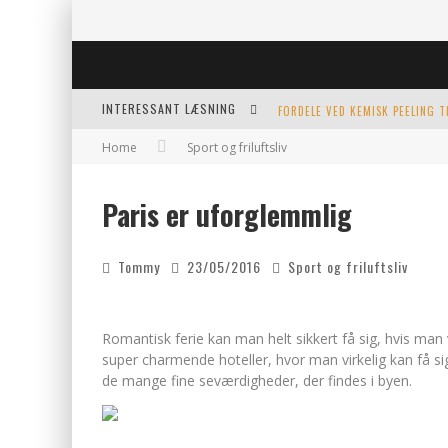
INTERESSANT LÆSNING
FORDELE VED KEMISK PEELING 
Home
Sport og friluftsliv
KERAMIKKOPPER TIL ETHVERT 
Paris er uforglemmlig
EFFEKTIV OPVARMNING TIL POO
Tommy
23/05/2016
Sport og friluftsliv
Romantisk ferie kan man helt sikkert få sig, hvis man 
super charmende hoteller, hvor man virkelig kan få si
de mange
fine seværdigheder, der findes i byen.