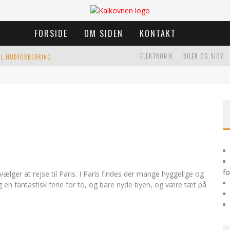
FORSIDE
OM SIDEN
KONTAKT
ELEKTRONIK
BILER OG SJOV
TIL HUDFORBEDRING
K
RANIO SAKRAL TERAPI I ÅRHUS: EN EFFEKTIV BEHANDLING FOR KROP OG SIND
HJEM
LEN
fo
vælger at rejse til Paris. I Paris findes der mange hyggelige og
g en fantastisk ferie for to, og bare nyde byen, og være tæt på