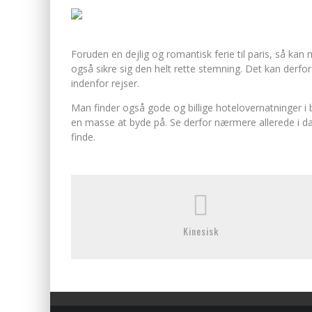
Foruden en dejlig og romantisk ferie til paris, så kan
også sikre sig den helt rette stemning. Det kan derfo
indenfor rejser.
Man finder også gode og billige hotelovernatninger i 
en masse at byde på. Se derfor nærmere allerede i dag, p
finde.
Kinesisk