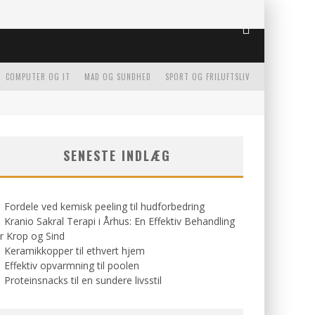
COMPUTER OG IT
MAD OG SUNDHED
SPORT OG FRILUFTSLIV
SENESTE INDLÆG
Fordele ved kemisk peeling til hudforbedring
Kranio Sakral Terapi i Århus: En Effektiv Behandling
r Krop og Sind
Keramikkopper til ethvert hjem
Effektiv opvarmning til poolen
Proteinsnacks til en sundere livsstil