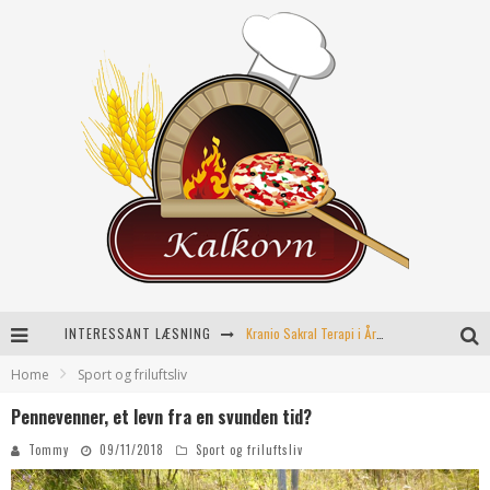
INTERESSANT LÆSNING
Kranio Sakral Terapi i Århus: En Effektiv Behandling for Krop og Sind
Home
Sport og friluftsliv
Keramikkopper til ethvert hjem
Pennevenner, et levn fra en svunden tid?
Effektiv opvarmning til poolen
Tommy
09/11/2018
Sport og friluftsliv
Fordele ved kemisk peeling til hudforbedring