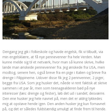
Dengang jeg gik i folkeskole og havde engelsk, fik vi tilbudt, via
min engelsklære, at få nye pennevenner fra hele Verden. Man
kunne melde sig til et netværk, hvor man så kunne skrive, hvilke
lande man ønskede pennevenner fra. Jeg ønskede fra USA, men
modtog, senere hen, også breve fra en pige i Italien og breve fra
drenge i Filippinerne. Udover disse fik jeg 2 pennvenner, 2 piger,
begge fra USA. Som jeg husker det, nåede vi rent faktisk at skrive
sammen i et par år, men som teenagealderen bød på nye
interesser (læs: drenge og fester), løb det ud i sandet; desværre.
Den ene husker jeg hele navnet på, men det er aldrig lykkedes
mig at opstøve hende igen. Den anden husker jeg kun fornavnet
på, og det er således fuldstændig umuligt at finde frem til hende.