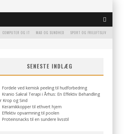
COMPUTER OG IT
MAD OG SUNDHED
SPORT OG FRILUFTSLIV
SENESTE INDLÆG
Fordele ved kemisk peeling til hudforbedring
Kranio Sakral Terapi i Århus: En Effektiv Behandling
r Krop og Sind
Keramikkopper til ethvert hjem
Effektiv opvarmning til poolen
Proteinsnacks til en sundere livsstil