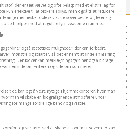
t stof, der er tæt vævet og ofte belagt med et ekstra lag for
e kun effektive til at blokere sollys, men også til at reducere
ten. Mange mennesker oplever, at de sover bedre og føler sig
 da de hjælper med at regulere lysniveauerne i rummet.
le
ngsgardiner også æstetiske muligheder, der kan forbedre
farver, mønstre og stilarter, så det er nemt at finde en løsning,
indretning. Derudover kan mørklægningsgardiner også bidrage
olde varmen inde om vinteren og ude om sommeren.
relser; de kan også være nyttige i hjemmekontorer, hvor man
r, hvor man vil skabe en biograflignende atmosfære under
øsning for mange forskellige behov og livsstile.
 i komfort og velvære. Ved at skabe et optimalt sovemiljø kan