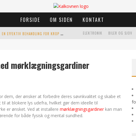
FORSIDE
OM SIDEN
KONTAKT
K
RANIO SAKRAL TERAPI I ÅRHUS: EN EFFEKTIV BEHANDLING FOR KROP OG SIND
ELEKTRONIK
BILER OG SJOV
HJEM
LEN
med mørklægningsgardiner
TIL HUDFORBEDRING
r dem, der ønsker at forbedre deres søvnkvalitet og skabe et
fo
il at blokere lys udefra, hvilket gør dem ideelle til
e er ønsket. Ved at installere
mørklægningsgardiner
kan man
gørende for både fysisk og mental sundhed.