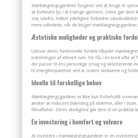
Mørklægningsgardiner fungerer ved at bruge et speciel
at forhindre lys i at trænge igennem. Dette gør dem ikk
støj udefra, hvilket yderligere forbedrer søvnkvalite
mere udhvilede, når de bruger mørklægningsgardiner,
Æstetiske muligheder og praktiske forde
Udover deres funktionelle fordele tilbyder mørklægni
indretningen af ethvert rum. De fås i en bred vifte af 
der passer til ens personlige smag og eksisterende 
til energibesparelser ved at isolere vinduerne og h
Ideelle til forskellige behov
Mørklægningsgardiner er ikke kun forbeholdt sovevæ
ønsker at reducere blænding på skærme, eller i stue
filmaftener. Deres alsidighed gør dem til en praktisk l
En investering i komfort og velvære
At investere i mørklægningsgardiner er en investering