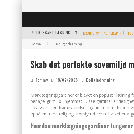
INTERESSANT LÆSNING
Home
Boligindretning
KERAMIKKOPPER TIL ETHVERT 
EFFEKTIV OPVARMNING TIL POO
Skab det perfekte sovemiljø 
FORDELE VED KEMISK PEELING 
Tommy
18/02/2025
Boligindretning
Mørklægningsgardiner er blevet en populær løsning fo
behageligt miljø i hjemmet. Disse gardiner er designet t
soveværelser, børneværelser og andre rum, hvor mørk
opnå en mere rolig og uforstyrret søvn, hvilket er af
Hvordan mørklægningsgardiner fungerer