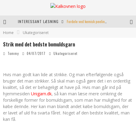
INTERESSANT LÆSNING
Fordele ved kemisk peeling til hudforbedring
Home
Ukategoriseret
Kranio Sakral Terapi i Århus: En Effektiv Behandling for Krop og Sind
Strik med det bedste bomuldsgarn
Keramikkopper til ethvert hjem
Tommy
04/07/2017
Ukategoriseret
Effektiv opvarmning til poolen
Hvis man godt kan lide at strikke. Og man efterfølgende også
bruger det man strikker. Så skal man også gøre det i en ordentlig
kvalitet, så det er behageligt at have på. Hvis man går ind på
hjemmesiden
Unigarn.dk
, så kan man læse mere omkring de
forskellige former for bomuldsgarn, som man har mulighed for at
købe derinde. Her kan man blandt andet købe bomuldsgarn, der
er lavet af uld fra svarta fåret. Noget af den bedste kvalitet, man
kan få.