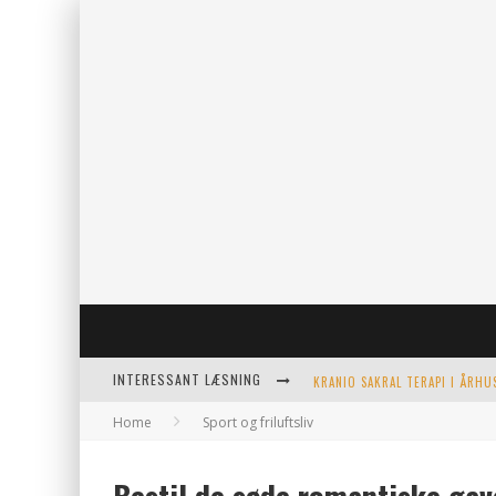
INTERESSANT LÆSNING
Home
Sport og friluftsliv
KERAMIKKOPPER TIL ETHVERT 
EFFEKTIV OPVARMNING TIL PO