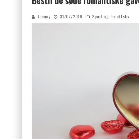
Bestil de søde romantiske gav
FORDELE VED KEMISK PEELING
Tommy
31/07/2016
Sport og friluftsliv