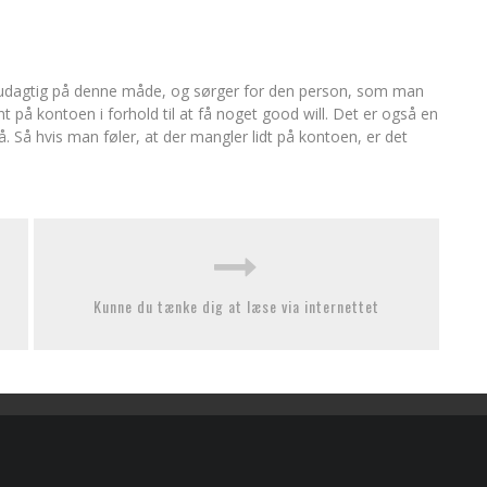
skudagtig på denne måde, og sørger for den person, som man
t på kontoen i forhold til at få noget good will. Det er også en
. Så hvis man føler, at der mangler lidt på kontoen, er det
Kunne du tænke dig at læse via internettet