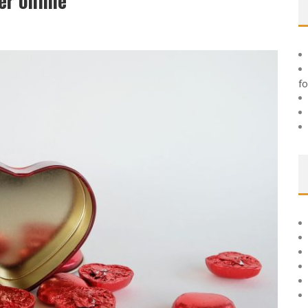
er online
 TIL HUDFORBEDRING
fo