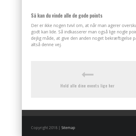
Så kan du vinde alle de gode points
Der er ikke nogen tvivl om, at når man agerer over
godt kan lide. Så indkasserer man også lige nogle poin
dejlig måde, at give den anden noget bekræftigelse på
altså denne vej.
Hold alle dine events lige her
Copyright 2018 |
Sitemap