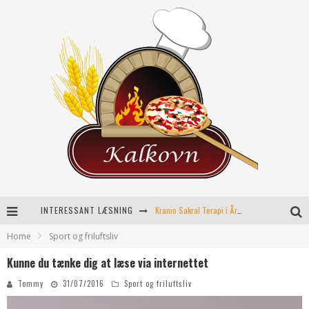
INTERESSANT LÆSNING
Kranio Sakral Terapi i Århus: En Effektiv Behandling for Krop og Sind
Home
Sport og friluftsliv
Keramikkopper til ethvert hjem
Kunne du tænke dig at læse via internettet
Effektiv opvarmning til poolen
Tommy
31/07/2016
Sport og friluftsliv
Fordele ved kemisk peeling til hudforbedring