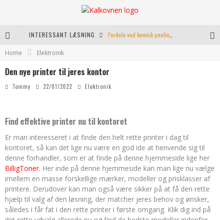
INTERESSANT LÆSNING
Fordele ved kemisk peeling til hudforbedring
Home
Elektronik
Kranio Sakral Terapi i Århus: En Effektiv Behandling for Krop og Sind
Den nye printer til jeres kontor
Keramikkopper til ethvert hjem
Tommy
22/01/2022
Elektronik
Effektiv opvarmning til poolen
Find effektive printer nu til kontoret
Er man interesseret i at finde den helt rette printer i dag til
kontoret, så kan det lige nu være en god ide at henvende sig til
denne forhandler, som er at finde på denne hjemmeside lige her
BilligToner
. Her inde på denne hjemmeside kan man lige nu vælge
imellem en masse forskellige mærker, modeller og prisklasser af
printere. Derudover kan man også være sikker på at få den rette
hjælp til valg af den løsning, der matcher jeres behov og ønsker,
således i får fat i den rette printer i første omgang. Klik dig ind på
det rette udvalg allerede nu og find de bedste modeller indenfor