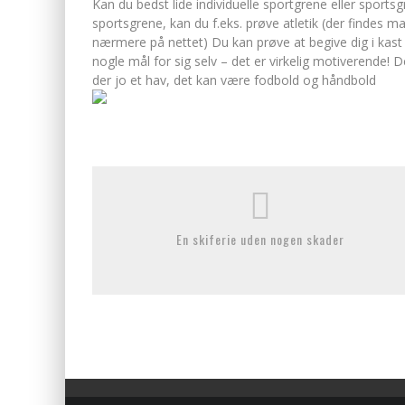
Kan du bedst lide individuelle sportgrene eller sportsg
sportsgrene, kan du f.eks. prøve atletik (der findes m
nærmere på nettet) Du kan prøve at begive dig i kast m
nogle mål for sig selv – det er virkelig motiverende! D
der jo et hav, det kan være fodbold og håndbold
En skiferie uden nogen skader