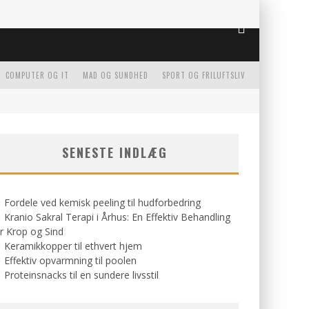
COMPUTER OG IT
MAD OG SUNDHED
SPORT OG FRILUFTSLIV
SENESTE INDLÆG
Fordele ved kemisk peeling til hudforbedring
Kranio Sakral Terapi i Århus: En Effektiv Behandling
r Krop og Sind
Keramikkopper til ethvert hjem
Effektiv opvarmning til poolen
Proteinsnacks til en sundere livsstil