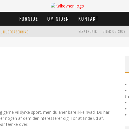
FORSIDE
OM SIDEN
KONTAKT
ELEKTRONIK
BILER OG SJOV
TIL HUDFORBEDRING
K
RANIO SAKRAL TERAPI I ÅRHUS: EN EFFEKTIV BEHANDLING FOR KROP OG SIND
HJEM
LEN
fo
g gerne vil dyrke sport, men du aner bare ikke hvad. Du har
 er nogen af dem der interesserer dig. For at finde ud af,
 bør tænke over.