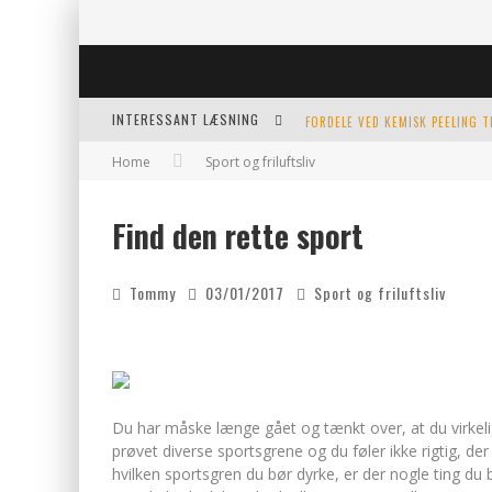
INTERESSANT LÆSNING
FORDELE VED KEMISK PEELING 
Home
Sport og friluftsliv
KERAMIKKOPPER TIL ETHVERT 
Find den rette sport
EFFEKTIV OPVARMNING TIL POO
Tommy
03/01/2017
Sport og friluftsliv
Du har måske længe gået og tænkt over, at du virkeli
prøvet diverse sportsgrene og du føler ikke rigtig, der
hvilken sportsgren du bør dyrke, er der nogle ting du