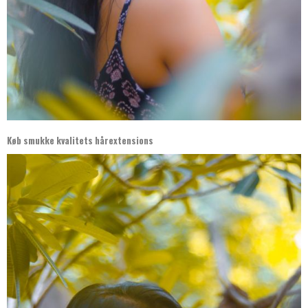
Køb smukke kvalitets hårextensions