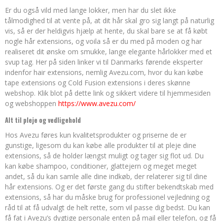
Er du også vild med lange lokker, men har du slet ikke
tålmodighed til at vente på, at dit hår skal gro sig langt på naturlig
vis, så er der heldigvis hjælp at hente, du skal bare se at få købt
nogle hår extensions, og voila så er du med på moden og har
realiseret dit ønske om smukke, lange elegante hårlokker med et
svup tag. Her på siden linker vi til Danmarks førende eksperter
indenfor hair extensions, nemlig Avezu.com, hvor du kan købe
tape extensions og Cold Fusion extensions i deres skønne
webshop. Klik blot på dette link og sikkert videre til hjemmesiden
og webshoppen
https://www.avezu.com/
Alt til pleje og vedligehold
Hos Avezu føres kun kvalitetsprodukter og priserne de er
gunstige, ligesom du kan købe alle produkter til at pleje dine
extensions, så de holder længst muligt og tager sig flot ud. Du
kan købe shampoo, conditioner, glattejern og meget meget
andet, så du kan samle alle dine indkøb, der relaterer sig til dine
hår extensions. Og er det første gang du stifter bekendtskab med
extensions, så har du måske brug for professionel vejledning og
råd til at få udvalgt de helt rette, som vil passe dig bedst. Du kan
få fat i Avezu’s dygtige personale enten på mail eller telefon, og få