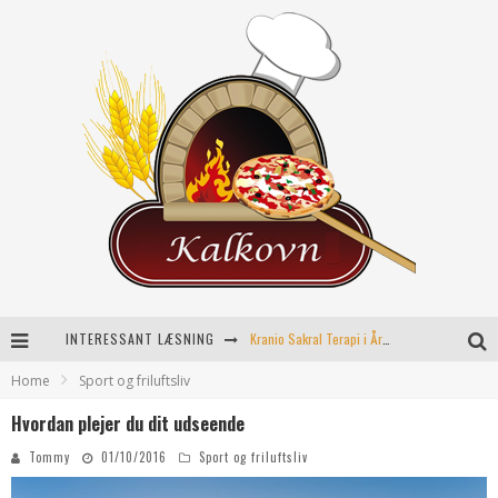
INTERESSANT LÆSNING
Kranio Sakral Terapi i Århus: En Effektiv Behandling for Krop og Sind
Home
Sport og friluftsliv
Keramikkopper til ethvert hjem
Hvordan plejer du dit udseende
Effektiv opvarmning til poolen
Tommy
01/10/2016
Sport og friluftsliv
Fordele ved kemisk peeling til hudforbedring