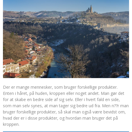
Der er mange mennesker, som bruger forskellige produkter.
Enten i håret, på huden, kroppen eller noget andet. Man gør det
for at skabe en bedre side af sig selv. Eller i hvert fald en side,
som man selv synes, at man tager sig bedre ud fra. Men n?
?r man
bruger forskellige produkter, så skal man også være bevidst om,
hvad der er i disse produkter, og hvordan man bruger det på
kroppen.