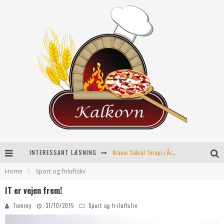
INTERESSANT LÆSNING
Kranio Sakral Terapi i Århus: En Effektiv Behandling for Krop og Sind
Home
Sport og friluftsliv
Keramikkopper til ethvert hjem
IT er vejen frem!
Effektiv opvarmning til poolen
Tommy
31/10/2015
Sport og friluftsliv
Fordele ved kemisk peeling til hudforbedring