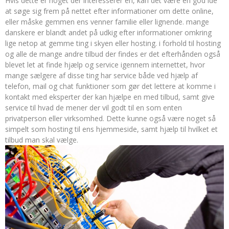
Hvis dette er noget der interesserer en, kan det være en god idé
at søge sig frem på nettet efter informationer om dette online,
eller måske gemmen ens venner familie eller lignende. mange
danskere er blandt andet på udkig efter informationer omkring
lige netop at gemme ting i skyen eller hosting. i forhold til hosting
og alle de mange andre tilbud der findes er det efterhånden også
blevet let at finde hjælp og service igennem internettet, hvor
mange sælgere af disse ting har service både ved hjælp af
telefon, mail og chat funktioner som gør det lettere at komme i
kontakt med eksperter der kan hjælpe en med tilbud, samt give
service til hvad de mener der vil godt til en som enten
privatperson eller virksomhed. Dette kunne også være noget så
simpelt som hosting til ens hjemmeside, samt hjælp til hvilket et
tilbud man skal vælge.