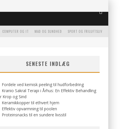
COMPUTER OG IT
MAD OG SUNDHED
SPORT OG FRILUFTSLIV
SENESTE INDLÆG
Fordele ved kemisk peeling til hudforbedring
Kranio Sakral Terapi i Århus: En Effektiv Behandling
r Krop og Sind
Keramikkopper til ethvert hjem
Effektiv opvarmning til poolen
Proteinsnacks til en sundere livsstil