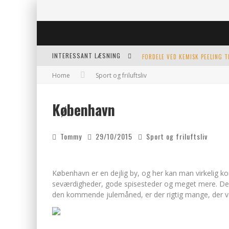
INTERESSANT LÆSNING
FORDELE VED KEMISK PEELING 
Home
Sport og friluftsliv
KERAMIKKOPPER TIL ETHVERT 
København
EFFEKTIV OPVARMNING TIL POO
Tommy
29/10/2015
Sport og friluftsliv
København er en dejlig by, og her kan man virkeli
seværdigheder, gode spisesteder og meget mere. Der er
den kommende julemåned, er der ri
gtig mange, der v