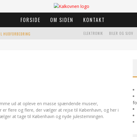
FORSIDE
OM SIDEN
KONTAKT
ELEKTRONIK
BILER OG SJOV
TIL HUDFORBEDRING
K
RANIO SAKRAL TERAPI I ÅRHUS: EN EFFEKTIV BEHANDLING FOR KROP OG SIND
HJEM
LEN
fo
g komme ud at opleve en masse spændende museer,
 flere og flere, der vælger at rejse til København, og her i
ælger at tage til København og nyde julestemningen.